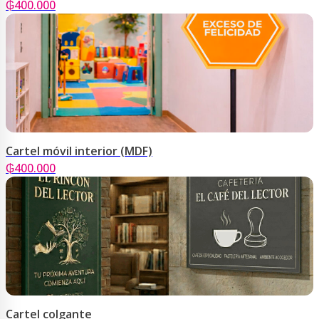
₲
400.000
Cartel móvil interior (MDF)
₲
400.000
Cartel colgante