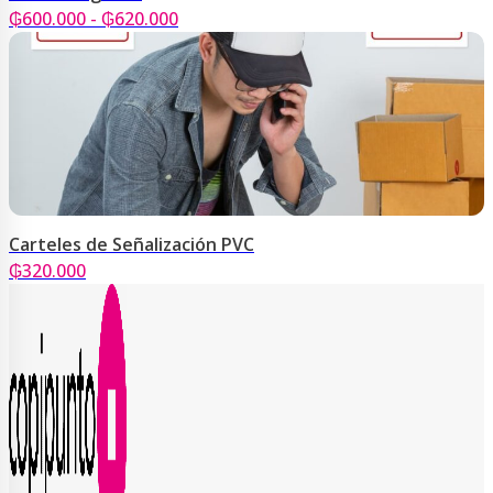
Rango
₲
600.000
-
₲
620.000
de
precios:
desde
₲600.000
hasta
₲620.000
Carteles de Señalización PVC
₲
320.000