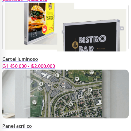
de
precios:
desde
₲630.000
hasta
₲820.000
Cartel luminoso
Rango
₲
1.450.000
-
₲
2.000.000
de
precios:
desde
₲1.450.000
hasta
₲2.000.000
Panel acrílico