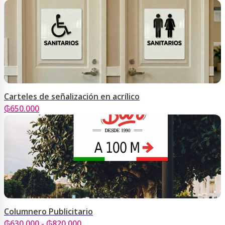
Carteles de señalización en acrílico
₲
650.000
Columnero Publicitario
Rango
₲
630.000
-
₲
820.000