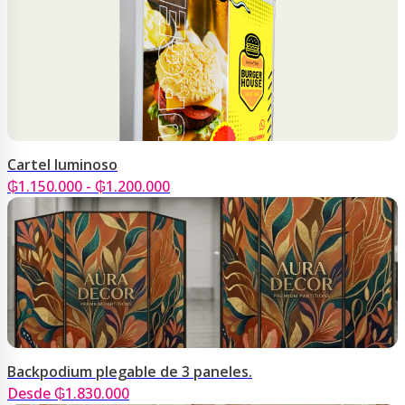
Cartel luminoso
Rango
₲
1.150.000
-
₲
1.200.000
de
precios:
desde
₲1.150.000
hasta
₲1.200.000
Backpodium plegable de 3 paneles.
Desde ₲1.830.000