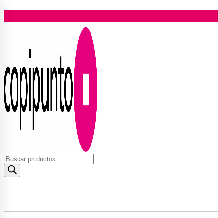
Ir
al
contenido
Búsqueda
de
productos