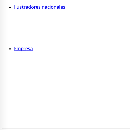
Ilustradores nacionales
Tanuba
De Pitu
Gutti
Empresa
Quienes somos
Somos B
Sucursales
Servicios
Programa Ecovueltos
Gestión ambiental y de residuos
Trabaja con nosotros