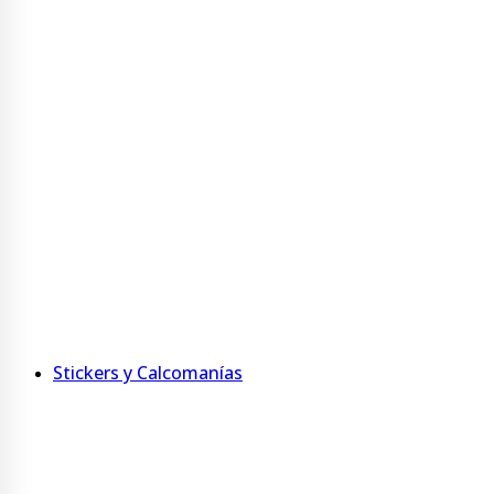
Taza Bicolor 325 ml
Taza 400 ml Acero Inoxidable
Ver más
Agendas y Anotadores
Agenda personalizada con tapa jumbo
Agenda de MDF
Anotadores
Ver más
Stickers y Calcomanías
Adhesivos imantados