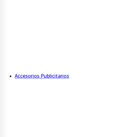
Ver más
Kit escolar
Carátulas
Rótulos
Minirótulos
Ver más
Accesorios Publicitarios
Accesorios
Porta nombre con tarjetero
Porta tríptico