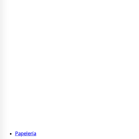
Portanombre
Ver más
Buzonera
Buzonera
Ver más
Display
Display PVC
Display acrílico
Table Tent Acrílico
Ver más
Papelería