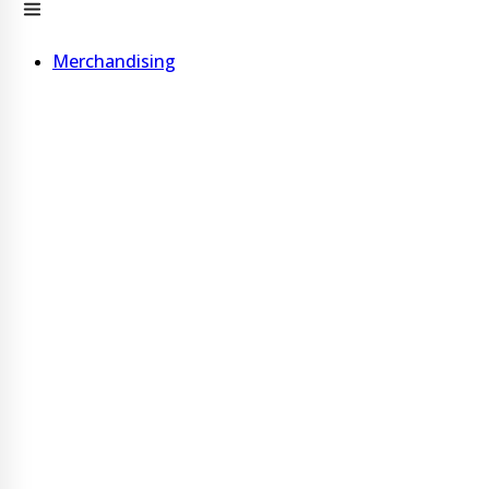
Merchandising
Bolígrafos
Bolígrafo de madera
Bolígrafo de cartón
Bolígrafo de corcho
Ver más
Vasos, Tazas y Choperas
Vaso c/ Tapa 600 ml acero inoxidable
Vaso con pajita 600 ml