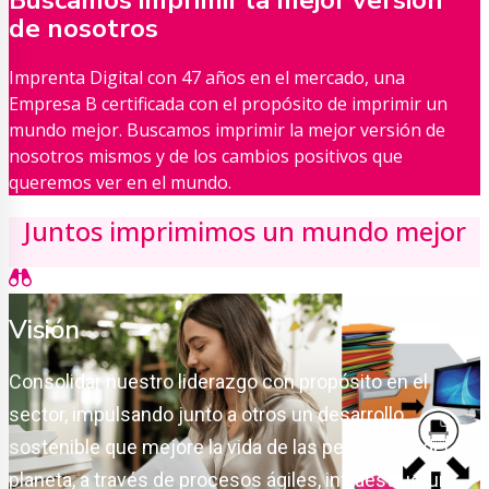
Buscamos imprimir la mejor versión
de nosotros
Imprenta Digital con 47 años en el mercado, una
Empresa B certificada con el propósito de imprimir un
mundo mejor. Buscamos imprimir la mejor versión de
nosotros mismos y de los cambios positivos que
queremos ver en el mundo.
Juntos imprimimos un mundo mejor
Visión
Consolidar nuestro liderazgo con propósito en el
sector, impulsando junto a otros un desarrollo
sostenible que mejore la vida de las personas y del
planeta, a través de procesos ágiles, infraestructura