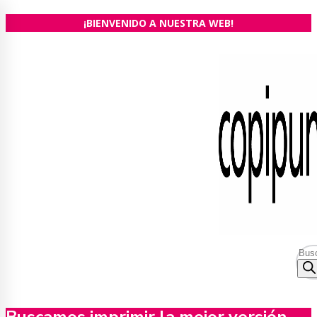
Ir
¡BIENVENIDO A NUESTRA WEB!
al
contenido
Bús
de
prod