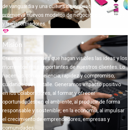
de vanguardia y una cultura de innovación que
promueva nuevos modelos de negocio responsables
y transformadores.
Misión
Creamos soluciones que hagan visibles las ideas y los
momentos más importantes de nuestros clientes. Lo
hacemos con excelencia, rapidez y compromiso,
cuidando cada detalle. Generamos impacto positivo
en los colaboradores, al formar y ofrecer
oportunidades; en el ambiente, al producir de forma
responsable y sostenible; en la economía, al impulsar
el crecimiento de emprendedores, empresas y
comunidades.