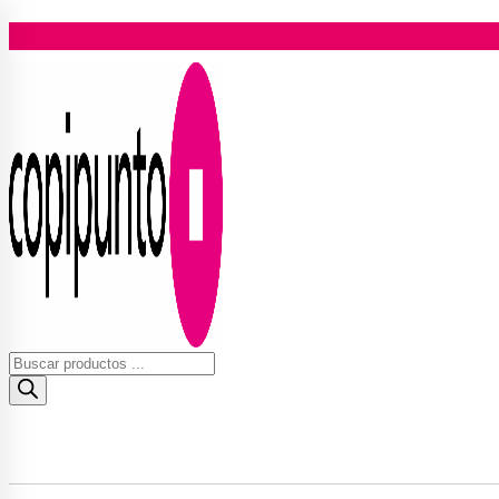
Ir
al
contenido
Búsqueda
de
productos