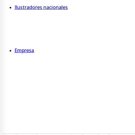
Ilustradores nacionales
Tanuba
De Pitu
Gutti
Empresa
Quienes somos
Somos B
Sucursales
Servicios
Programa Ecovueltos
Gestión ambiental y de residuos
Trabaja con nosotros