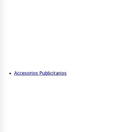
Ver más
Kit escolar
Carátulas
Rótulos
Minirótulos
Ver más
Accesorios Publicitarios
Accesorios
Porta nombre con tarjetero
Porta tríptico