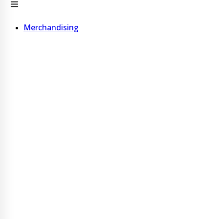
Merchandising
Bolígrafos
Bolígrafo de madera
Bolígrafo de cartón
Bolígrafo de corcho
Ver más
Vasos, Tazas y Choperas
Vaso c/ Tapa 600 ml acero inoxidable
Vaso con pajita 600 ml