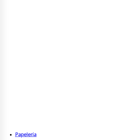
Portanombre
Ver más
Buzonera
Buzonera
Ver más
Display
Display PVC
Display acrílico
Table Tent Acrílico
Ver más
Papelería