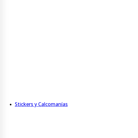
Taza Bicolor 325 ml
Taza 400 ml Acero Inoxidable
Ver más
Agendas y Anotadores
Agenda personalizada con tapa jumbo
Agenda de MDF
Anotadores
Ver más
Stickers y Calcomanías
Adhesivos imantados