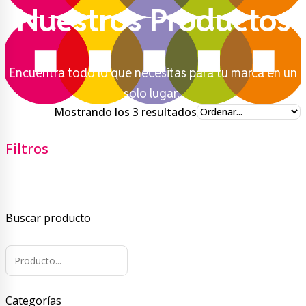
Nuestros Productos
Encuentra todo lo que necesitas para tu marca en un
solo lugar.
Ordenado
Mostrando los 3 resultados
por
precio:
Filtros
bajo
a
alto
Buscar producto
Categorías