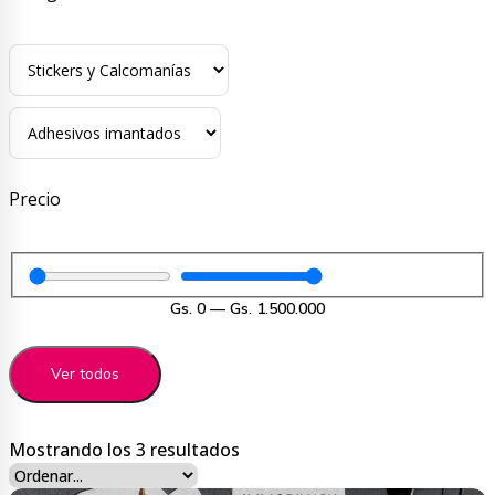
Precio
Gs.
0
—
Gs.
1.500.000
Ver todos
Ordenado
Mostrando los 3 resultados
por