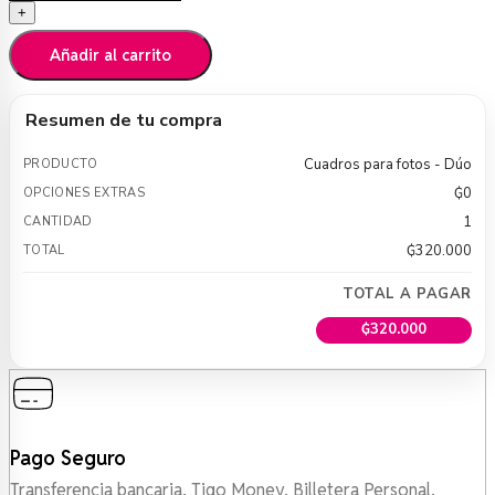
+
-
Dúo
Añadir al carrito
cantidad
Resumen de tu compra
Cuadros para fotos - Dúo
₲
0
1
₲
320.000
TOTAL A PAGAR
₲
320.000
Pago Seguro
Transferencia bancaria, Tigo Money, Billetera Personal,