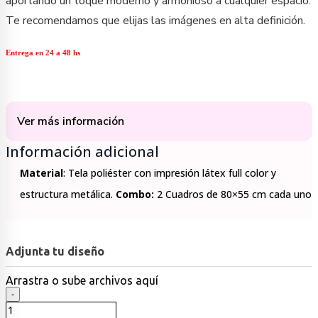
aportando un toque moderno y armonioso a cualquier espacio.
Te recomendamos que elijas las imágenes en alta definición.
Entrega en 24 a 48 hs
Ver más información
Información adicional
Material
: Tela poliéster con impresión látex full color y
estructura metálica.
Combo:
2 Cuadros de 80×55 cm cada uno
Adjunta tu diseño
Arrastra
o sube
archivos aquí
Cuadros
-
para
fotos