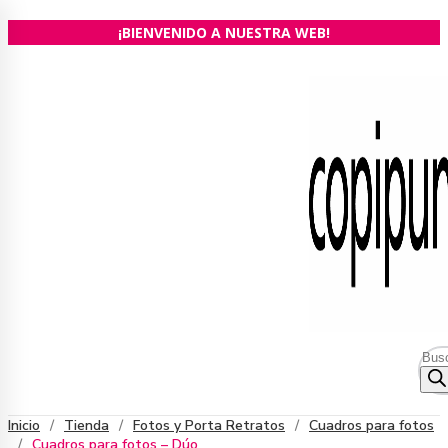
Ir
¡BIENVENIDO A NUESTRA WEB!
al
contenido
Bús
de
prod
Inicio
/
Tienda
/
Fotos y Porta Retratos
/
Cuadros para fotos
/
Cuadros para fotos – Dúo