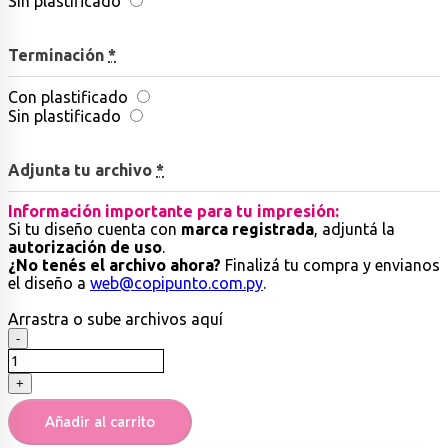
Sin plastificado
Terminación
*
Con plastificado
Sin plastificado
Adjunta tu archivo
*
Información importante para tu impresión:
Si tu diseño cuenta con
marca registrada
, adjuntá la
autorización de uso
.
¿No tenés el archivo ahora?
Finalizá tu compra y envianos
el diseño a
web@copipunto.com.py
.
Arrastra
o sube
archivos aquí
Póster
-
de
Gran
+
tamaño
cantidad
Añadir al carrito