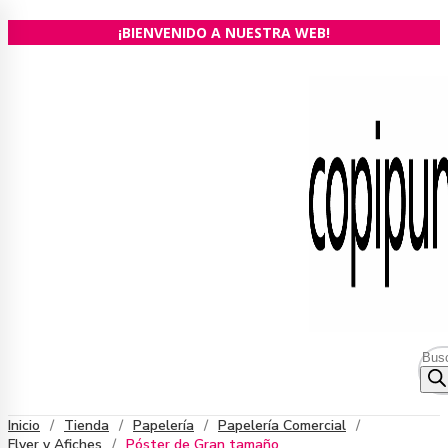
Ir
¡BIENVENIDO A NUESTRA WEB!
al
contenido
Bús
de
prod
Inicio
/
Tienda
/
Papelería
/
Papelería Comercial
/
Flyer y Afiches
/
Póster de Gran tamaño