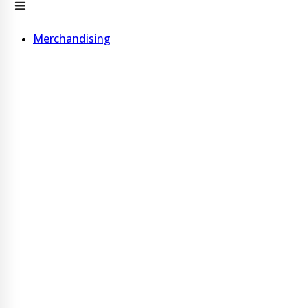
Merchandising
Bolígrafos
Bolígrafo de madera
Bolígrafo de cartón
Bolígrafo de corcho
Ver más
Vasos, Tazas y Choperas
Vaso c/ Tapa 600 ml acero inoxidable
Vaso con pajita 600 ml