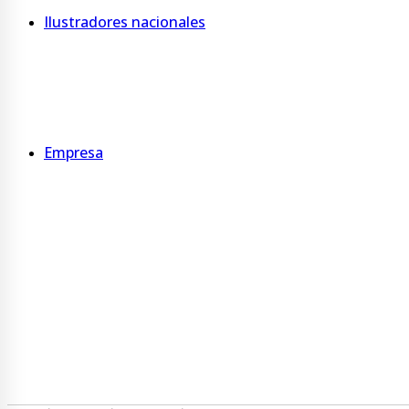
Ilustradores nacionales
Tanuba
De Pitu
Gutti
Empresa
Quienes somos
Somos B
Sucursales
Servicios
Programa Ecovueltos
Gestión ambiental y de residuos
Trabaja con nosotros