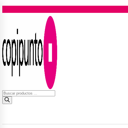
Ir
al
contenido
Búsqueda
de
productos