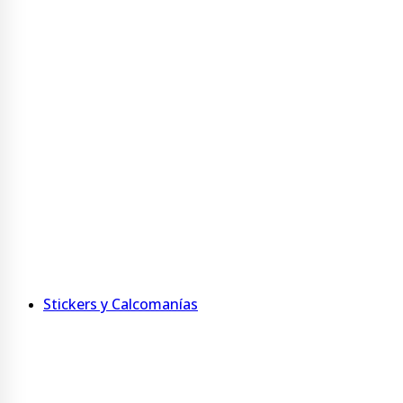
Taza Bicolor 325 ml
Taza 400 ml Acero Inoxidable
Ver más
Agendas y Anotadores
Agenda personalizada con tapa jumbo
Agenda de MDF
Anotadores
Ver más
Stickers y Calcomanías
Adhesivos imantados