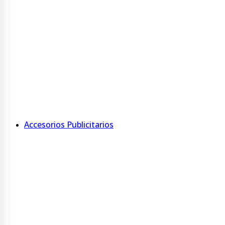
Ver más
Kit escolar
Carátulas
Rótulos
Minirótulos
Ver más
Accesorios Publicitarios
Accesorios
Porta nombre con tarjetero
Porta tríptico