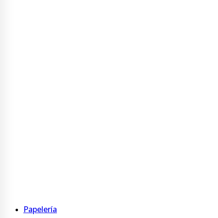
Portanombre
Ver más
Buzonera
Buzonera
Ver más
Display
Display PVC
Display acrílico
Table Tent Acrílico
Ver más
Papelería