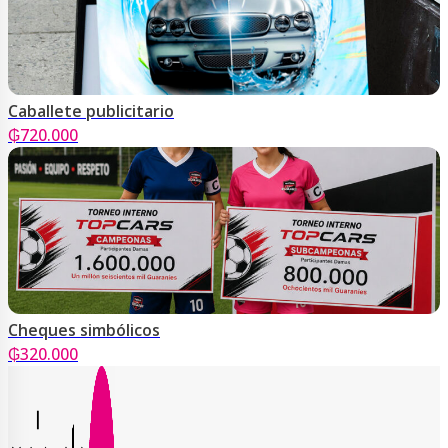
Caballete publicitario
₲
720.000
Cheques simbólicos
₲
320.000