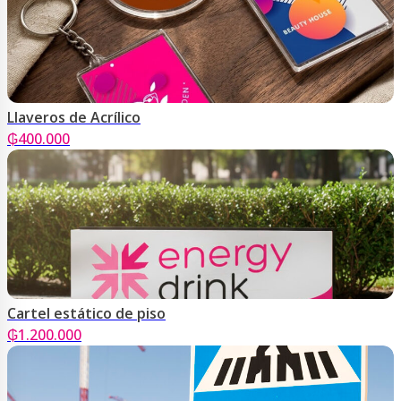
Llaveros de Acrílico
₲
400.000
Cartel estático de piso
₲
1.200.000