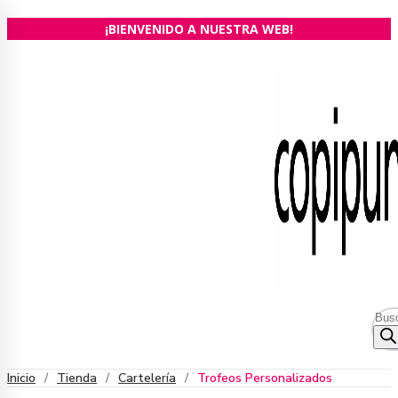
Ir
¡BIENVENIDO A NUESTRA WEB!
al
contenido
Bús
de
prod
Inicio
/
Tienda
/
Cartelería
/
Trofeos Personalizados