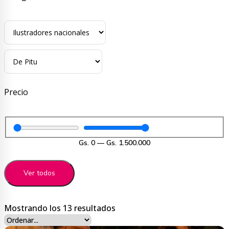
Precio
Gs.
0
—
Gs.
1.500.000
Ver todos
Ordenado
Mostrando los 13 resultados
por