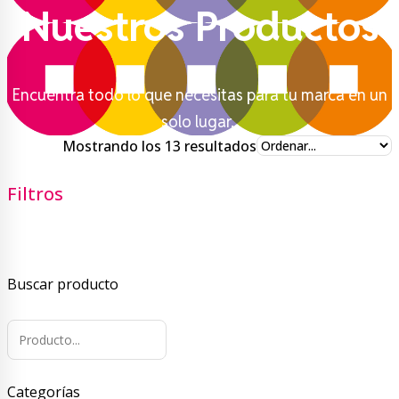
Nuestros Productos
Encuentra todo lo que necesitas para tu marca en un
solo lugar.
Ordenado
Mostrando los 13 resultados
por
precio:
Filtros
bajo
a
alto
Buscar producto
Categorías