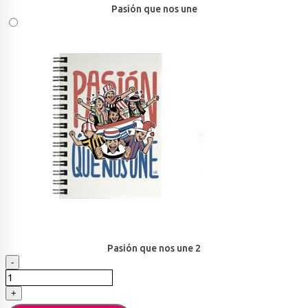
Pasión que nos une
Pasión que nos une 2
Anotadores
-
A5
Gutti
+
cantidad