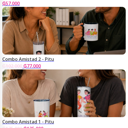
₲
57.000
Combo Amistad 2 - Pitu
El
El
₲
102.000
₲
77.000
precio
precio
original
actual
era:
es:
₲102.000.
₲77.000.
Combo Amistad 1 - Pitu