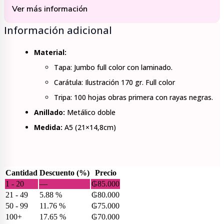
Ver más información
Información adicional
Material:
Tapa: Jumbo full color con laminado.
Carátula: Ilustración 170 gr. Full color
Tripa: 100 hojas obras primera con rayas negras.
Anillado:
Metálico doble
Medida:
A5 (21×14,8cm)
Cantidad
Descuento (%)
Precio
1 - 20
—
₲
85.000
21 - 49
5.88 %
₲
80.000
50 - 99
11.76 %
₲
75.000
100+
17.65 %
₲
70.000