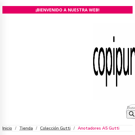
Ir
¡BIENVENIDO A NUESTRA WEB!
al
contenido
Bús
de
prod
Inicio
/
Tienda
/
Colección Gutti
/
Anotadores A5 Gutti