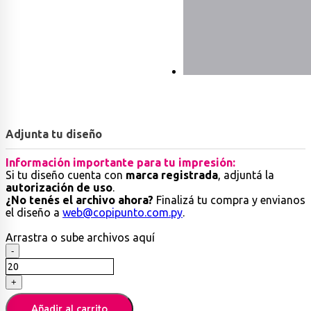
Adjunta tu diseño
Información importante para tu impresión:
Si tu diseño cuenta con
marca registrada
, adjuntá la
autorización de uso
.
¿No tenés el archivo ahora?
Finalizá tu compra y envianos
el diseño a
web@copipunto.com.py
.
Arrastra
o sube
archivos aquí
Bolsa
-
TNT
con
+
sublimado
cantidad
Añadir al carrito