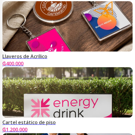
Llaveros de Acrílico
₲
400.000
Cartel estático de piso
₲
1.200.000