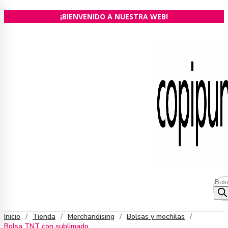
Ir
¡BIENVENIDO A NUESTRA WEB!
al
contenido
Bús
de
prod
Inicio
/
Tienda
/
Merchandising
/
Bolsas y mochilas
/
Bolsa TNT con sublimado