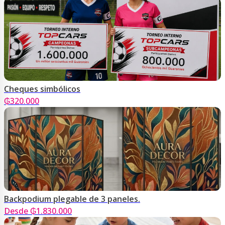
Cheques simbólicos
₲
320.000
Backpodium plegable de 3 paneles.
Desde ₲1.830.000