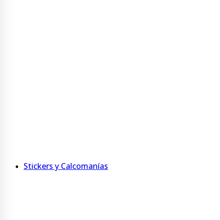
Taza Bicolor 325 ml
Taza 400 ml Acero Inoxidable
Ver más
Agendas y Anotadores
Agenda personalizada con tapa jumbo
Agenda de MDF
Anotadores
Ver más
Stickers y Calcomanías
Adhesivos imantados