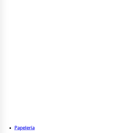
Portanombre
Ver más
Buzonera
Buzonera
Ver más
Display
Display PVC
Display acrílico
Table Tent Acrílico
Ver más
Papelería