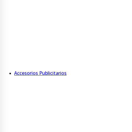
Ver más
Kit escolar
Carátulas
Rótulos
Minirótulos
Ver más
Accesorios Publicitarios
Accesorios
Porta nombre con tarjetero
Porta tríptico