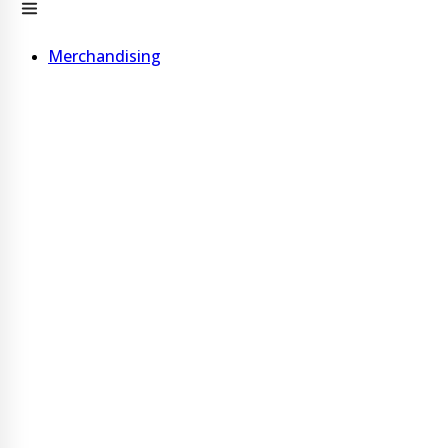
Merchandising
Bolígrafos
Bolígrafo de madera
Bolígrafo de cartón
Bolígrafo de corcho
Ver más
Vasos, Tazas y Choperas
Vaso c/ Tapa 600 ml acero inoxidable
Vaso con pajita 600 ml