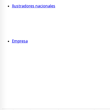
Ilustradores nacionales
Tanuba
De Pitu
Gutti
Empresa
Quienes somos
Somos B
Sucursales
Servicios
Programa Ecovueltos
Gestión ambiental y de residuos
Trabaja con nosotros