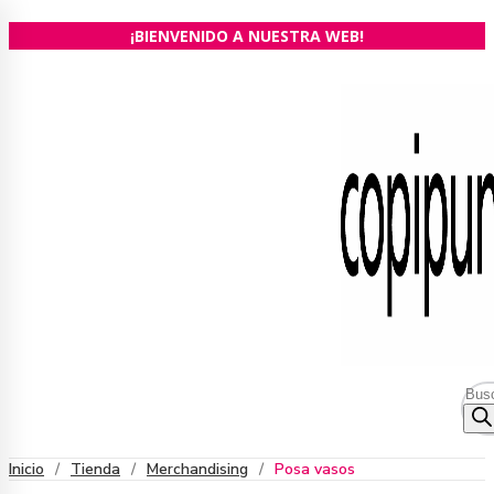
Ir
¡BIENVENIDO A NUESTRA WEB!
al
contenido
Bús
de
prod
Inicio
/
Tienda
/
Merchandising
/
Posa vasos