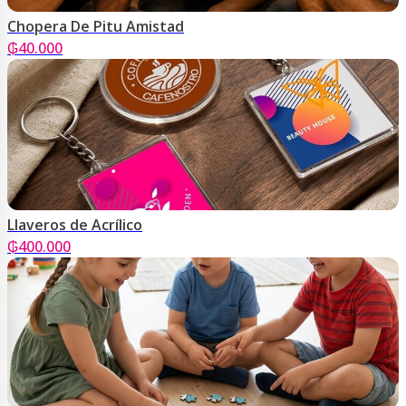
Chopera De Pitu Amistad
₲
40.000
Llaveros de Acrílico
₲
400.000