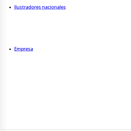
Ilustradores nacionales
Tanuba
De Pitu
Gutti
Empresa
Quienes somos
Somos B
Sucursales
Servicios
Programa Ecovueltos
Gestión ambiental y de residuos
Trabaja con nosotros