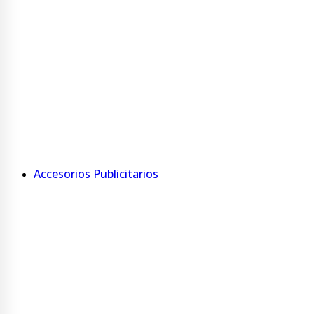
Ver más
Kit escolar
Carátulas
Rótulos
Minirótulos
Ver más
Accesorios Publicitarios
Accesorios
Porta nombre con tarjetero
Porta tríptico