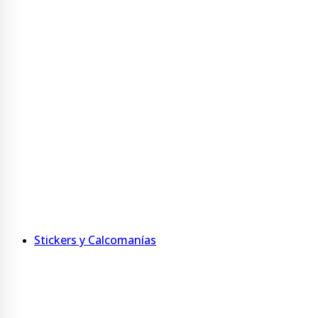
Taza Bicolor 325 ml
Taza 400 ml Acero Inoxidable
Ver más
Agendas y Anotadores
Agenda personalizada con tapa jumbo
Agenda de MDF
Anotadores
Ver más
Stickers y Calcomanías
Adhesivos imantados