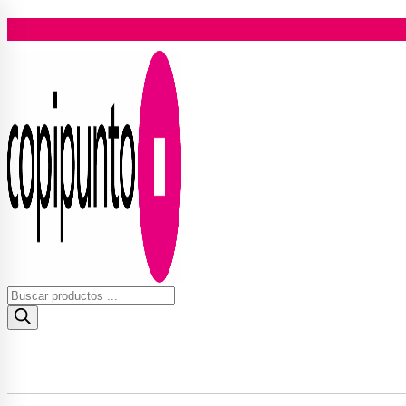
Ir
al
contenido
Búsqueda
de
productos