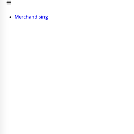
Merchandising
Bolígrafos
Bolígrafo de madera
Bolígrafo de cartón
Bolígrafo de corcho
Ver más
Vasos, Tazas y Choperas
Vaso c/ Tapa 600 ml acero inoxidable
Vaso con pajita 600 ml