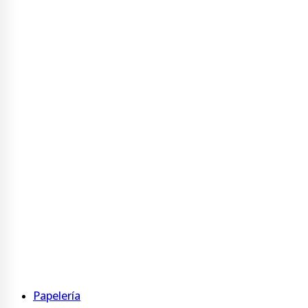
Portanombre
Ver más
Buzonera
Buzonera
Ver más
Display
Display PVC
Display acrílico
Table Tent Acrílico
Ver más
Papelería