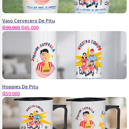
Vaso Cervecero De Pitu
El
El
₲
90.000
₲
65.000
precio
precio
original
actual
era:
es:
₲90.000.
₲65.000.
Hoppies De Pitu
₲
50.000