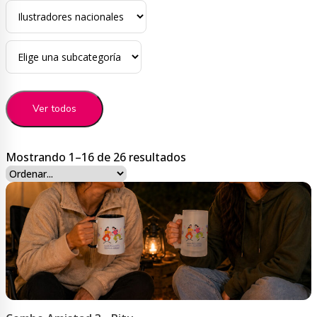
Ver todos
Ordenado
Mostrando 1–16 de 26 resultados
por
precio:
bajo
a
alto