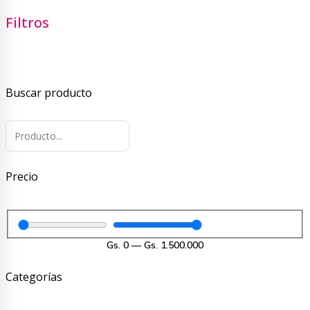
por
precio:
Filtros
bajo
a
alto
Buscar producto
Precio
Gs.
0
—
Gs.
1.500.000
Categorías