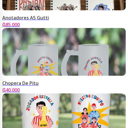
Anotadores A5 Gutti
₲
85.000
Chopera De Pitu
₲
40.000