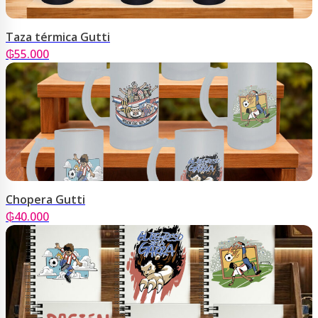
Taza térmica Gutti
₲
55.000
Chopera Gutti
₲
40.000