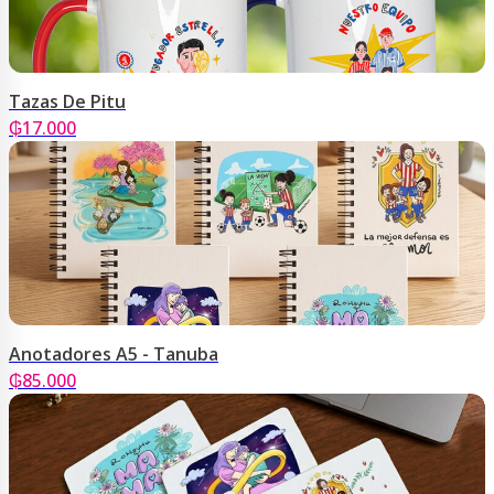
Tazas De Pitu
₲
17.000
Anotadores A5 - Tanuba
₲
85.000