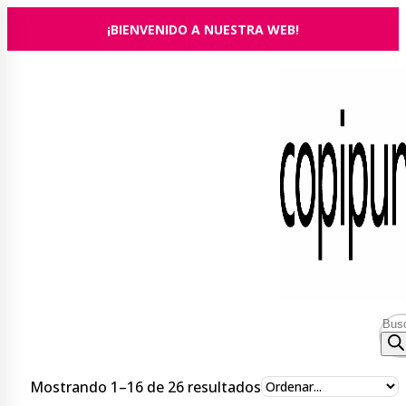
Ir
¡BIENVENIDO A NUESTRA WEB!
al
contenido
Bús
de
prod
Ordenado
Mostrando 1–16 de 26 resultados